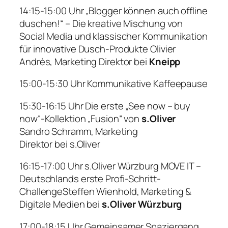
14:15-15:00 Uhr
„Blogger können auch offline
duschen!“ – Die kreative Mischung von
Social Media und klassische
r
Kommunikation
für innovative Dusch-Produkte
Olivier
Andrès, Marketing Direktor bei
Kneipp
15:00-15:30 Uhr
Kommunikative Kaffeepause
15:30-16:15 Uhr
Die erste „See now – buy
now“-Kollektion „Fusion“ von
s.Oliver
Sandro Sch
r
amm, Marketing
Direktor
bei
s.Oliver
16:15-17:00 Uhr
s.Oliver Würzburg MOVE IT –
Deutschlands erste Profi-Schritt-
Challenge
Steffen Wienhold, Marketing &
Digitale Medien
bei
s.Oliver Würzburg
17:00-18:15 Uhr
Gemeinsamer Spaziergang