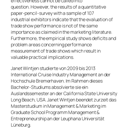
effectiveness cannot be called into
question. However, the results of a quantitative
paper-pencil-survey with a sample of 107
industrial exhibitors indicate that the evaluation of
trade show performance is not of the same
importance as claimed in the marketing literature.
Furthermore, the empirical study shows deficits and
problem areas concerning performance
measurement of trade shows which result in
valuable practical implications.
Janet Wintjen studierte von 2009 bis 2013
International Cruise Industry Management an der
Hochschule Bremerhaven. Im Rahmen dieses
Bachelor-Studiums absolvierte sie ein
Auslandssemester an der California State University
Long Beach, USA. Janet Wintjen beendet zurzeit das
Masterstudium in Management & Marketing im
Graduate School Programm Management &
Entrepreneurship an der Leuphana Universität
Lüneburg.