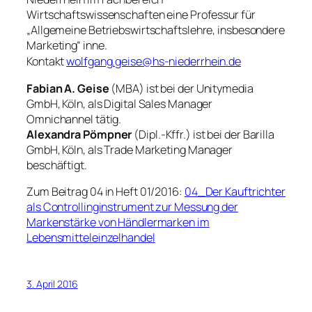
Wirtschaftswissenschaften eine Professur für
„Allgemeine Betriebswirtschaftslehre, insbesondere
Marketing“ inne.
Kontakt
wolfgang.geise@hs-niederrhein.de
Fabian A. Geise
(MBA) ist bei der Unitymedia
GmbH, Köln, als Digital Sales Manager
Omnichannel tätig.
Alexandra Pömpner
(Dipl.-Kffr.) ist bei der Barilla
GmbH, Köln, als Trade Marketing Manager
beschäftigt.
Zum Beitrag 04 in Heft 01/2016:
04_Der Kauftrichter
als Controllinginstrument zur Messung der
Markenstärke von Händlermarken im
Lebensmitteleinzelhandel
3. April 2016