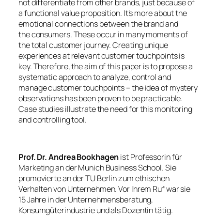
not differentiate from other brands, just because of
a functional value proposition. It’s more about the
emotional connections between the brand and
the consumers. These occur in many moments of
the total customer journey. Creating unique
experiences at relevant customer touchpoints is
key. Therefore, the aim of this paper is to propose a
systematic approach to analyze, control and
manage customer touchpoints – the idea of mystery
observations has been proven to be practicable.
Case studies illustrate the need for this monitoring
and controlling tool.
Prof. Dr. Andrea Bookhagen
ist Professorin für
Marketing an der Munich Business School. Sie
promovierte an der TU Berlin zum ethischen
Verhalten von Unternehmen. Vor Ihrem Ruf war sie
15 Jahre in der Unternehmensberatung,
Konsumgüterindustrie und als Dozentin tätig.