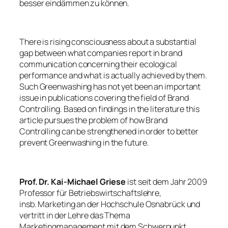
besser eindämmen zu können.
There is rising consciousness about a substantial
gap between what companies report in brand
communication concerning their ecological
performance and what is actually achieved by them.
Such Greenwashing has not yet been an important
issue in publications covering the field of Brand
Controlling. Based on findings in the literature this
article pursues the problem of how Brand
Controlling can be strengthened in order to better
prevent Greenwashing in the future.
Prof. Dr. Kai-Michael Griese
ist seit dem Jahr 2009
Professor für Betriebswirtschaftslehre,
insb. Marketing an der Hochschule Osnabrück und
vertritt in der Lehre das Thema
Marketingmanagement mit dem Schwerpunkt