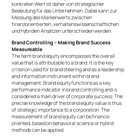
konkreten Wert ist daher von strategischer
Bedeutung für das Unternehmen. Dabei kann zur
Messung des Markenwerts zwischen
finanzorientierten, verhaltenswissenschaftlichen
und hybriden Ansätzen unterschieden werden.
Brand Controlling − Making Brand Success
Measureable
The term brand equity encompasses the overall
value that is attributable to a brand. It is the key
criterion used for brand steering and as a leadership
and information instrument within brand
management. Brand equity functions as a key
performance indicator in brand controlling and is
considered a main driver of corporate success. The
precise knowledge of the brand equity value is thus
of strategic importance to a corporation. The
measurement of brand equity can be finance-
oriented, based on behavioral science or hybrid
methods can be applied.