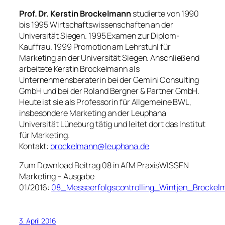
Prof. Dr. Kerstin Brockelmann
studierte von 1990
bis 1995 Wirtschaftswissenschaften an der
Universität Siegen. 1995 Examen zur Diplom-
Kauffrau. 1999 Promotion am Lehrstuhl für
Marketing an der Universität Siegen. Anschließend
arbeitete Kerstin Brockelmann als
Unternehmensberaterin bei der Gemini Consulting
GmbH und bei der Roland Bergner & Partner GmbH.
Heute ist sie als Professorin für Allgemeine BWL,
insbesondere Marketing an der Leuphana
Universität Lüneburg tätig und leitet dort das Institut
für Marketing.
Kontakt:
brockelmann@leuphana.de
Zum Download Beitrag 08 in
AfM PraxisWISSEN
Marketing – Ausgabe
01/2016:
08_Messeerfolgscontrolling_Wintjen_Brockel
3. April 2016