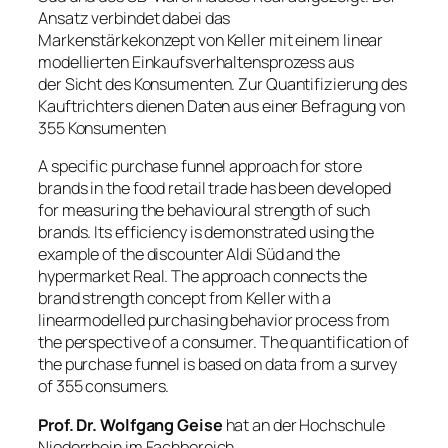
Ansatz verbindet dabei das
Markenstärkekonzept von Keller mit einem linear
modellierten Einkaufsverhaltensprozess aus
der Sicht des Konsumenten. Zur Quantifizierung des
Kauftrichters dienen Daten aus einer Befragung von
355 Konsumenten
A specific purchase funnel approach for store
brands in the food retail trade has been developed
for measuring the behavioural strength of such
brands. Its efficiency is demonstrated using the
example of the discounter Aldi Süd and the
hypermarket Real. The approach connects the
brand strength concept from Keller with a
linearmodelled purchasing behavior process from
the perspective of a consumer. The quantification of
the purchase funnel is based on data from a survey
of 355 consumers.
Prof. Dr. Wolfgang Geise
hat an der Hochschule
Niederrhein im Fachbereich