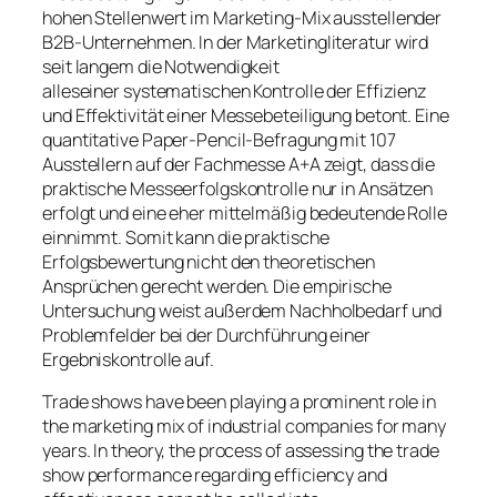
hohen Stellenwert im Marketing-Mix ausstellender
B2B-Unternehmen. In der Marketingliteratur wird
seit langem die Notwendigkeit
alleseiner systematischen Kontrolle der Effizienz
und Effektivität einer Messebeteiligung betont. Eine
quantitative Paper-Pencil-Befragung mit 107
Ausstellern auf der Fachmesse A+A zeigt, dass die
praktische Messeerfolgskontrolle nur in Ansätzen
erfolgt und eine eher mittelmäßig bedeutende Rolle
einnimmt. Somit kann die praktische
Erfolgsbewertung nicht den theoretischen
Ansprüchen gerecht werden. Die empirische
Untersuchung weist außerdem Nachholbedarf und
Problemfelder bei der Durchführung einer
Ergebniskontrolle auf.
Trade shows have been playing a prominent role in
the marketing mix of industrial companies for many
years. In theory, the process of assessing the trade
show performance regarding efficiency and