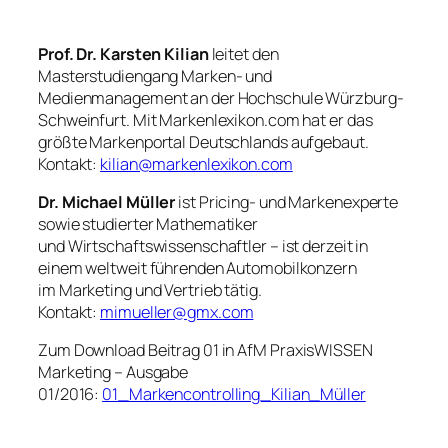
Prof. Dr. Karsten Kilian
leitet den
Masterstudiengang Marken- und
Medienmanagement an der Hochschule Würzburg-
Schweinfurt. Mit Markenlexikon.com hat er das
größte Markenportal Deutschlands aufgebaut.
Kontakt:
kilian@markenlexikon.com
Dr. Michael Müller
ist Pricing- und Markenexperte
sowie studierter Mathematiker
und Wirtschaftswissenschaftler – ist derzeit in
einem weltweit führenden Automobilkonzern
im Marketing und Vertrieb tätig.
Kontakt:
mimueller@gmx.com
Zum Download Beitrag 01 in
AfM PraxisWISSEN
Marketing – Ausgabe
01/2016:
01_Markencontrolling_Kilian_Müller