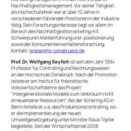
Nachhaltigkeitsmanagement. Vor seiner Tätigkeit
als Hochschullehrer war er über 10 Jahre in
verschiedenen führenden Positionen in der Industrie
tätig. Sein Forschungsinteresse liegt vor allem im
Bereich des Nachhaltigkeitsmarketing mit
Schwerpunkt Markenführung und -positionierung
sowie der Konsumentenverhaltensforschung.
Kontakt:
griese@hs-osnabrueck.de
Prof. Dr. Wolfgang Seyfert
ist seit dem Jahr 1994
Professor für Controlling und Rechnungswesen
an der Hochschule Osnabrück. Nach der Promotion
leitete er am Institut für theoretische
Volkswirtschaftslehre das Projekt
“Intergenerationale Modelle zum Verbrauch nicht
erneuerbarer Ressourcen“. Bei der Schering AG in
Berlin leitete er u.a. das Produktionscontrolling, wo
er die Implementierung der neuen
Umweltgesetzgebung unter Minister Klaus Töpfer
begleitete. Seit der Wirtschaftskrise 2008