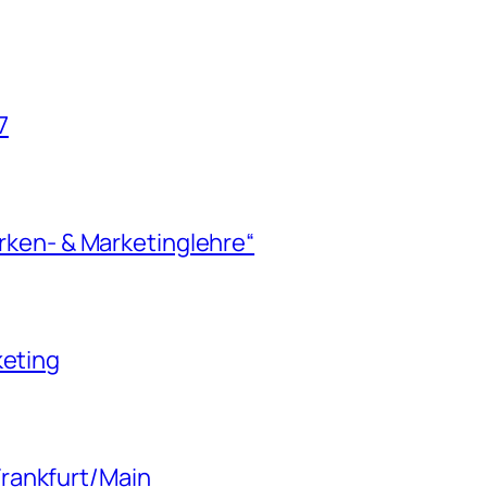
7
Marken- & Marketinglehre“
keting
rankfurt/Main