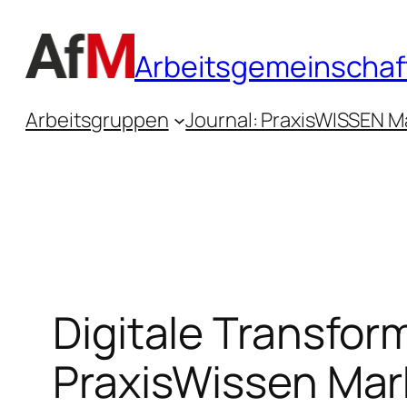
Zum
Inhalt
Arbeitsgemeinschaft
springen
Arbeitsgruppen
Journal: PraxisWISSEN M
Digitale Transfo
PraxisWissen Mar